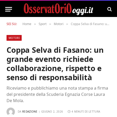
SEI SU:
Home
Sport
Motori
Coppa Selva di Fasano: un grande evento richiede collaborazione, rispetto e senso di responsabilità
»
»
»
MOTORI
Coppa Selva di Fasano: un
grande evento richiede
collaborazione, rispetto e
senso di responsabilità
Riceviamo e pubblichiamo una nota stampa a firma
del presidente della Scuderia Egnazia Corse Laura
De Mola.
DA
REDAZIONE
GIUGNO 2, 2026
4 MINUTI DI LETTURA