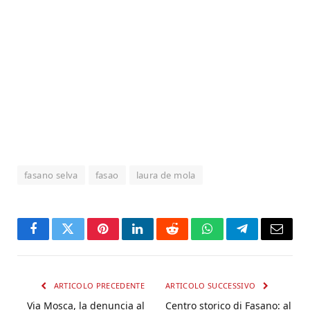
fasano selva
fasao
laura de mola
Facebook
Twitter
Pinterest
LinkedIn
Reddit
WhatsApp
Telegram
Email
ARTICOLO PRECEDENTE
ARTICOLO SUCCESSIVO
Via Mosca, la denuncia al
Centro storico di Fasano: al