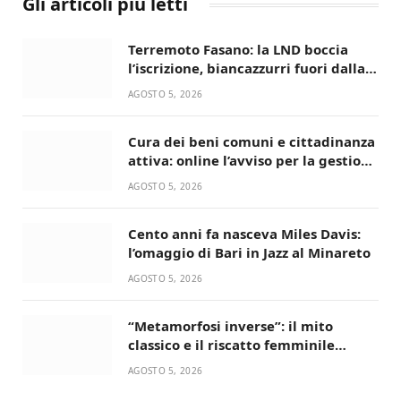
Gli articoli più letti
Terremoto Fasano: la LND boccia
l’iscrizione, biancazzurri fuori dalla
Serie D
AGOSTO 5, 2026
Cura dei beni comuni e cittadinanza
attiva: online l’avviso per la gestione
condivisa della Villetta di Laureto
AGOSTO 5, 2026
Cento anni fa nasceva Miles Davis:
l’omaggio di Bari in Jazz al Minareto
AGOSTO 5, 2026
“Metamorfosi inverse”: il mito
classico e il riscatto femminile
incantano la Selva di Fasano
AGOSTO 5, 2026